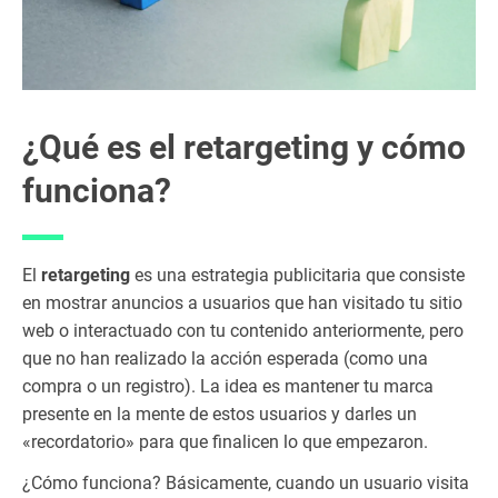
tin
g y
re
m
ar
ke
¿Qué es el retargeting y cómo
tin
g:
funciona?
dif
er
en
ci
El
retargeting
es una estrategia publicitaria que consiste
as
en mostrar anuncios a usuarios que han visitado tu sitio
1.
web o interactuado con tu contenido anteriormente, pero
3
que no han realizado la acción esperada (como una
Lo
compra o un registro). La idea es mantener tu marca
s
presente en la mente de estos usuarios y darles un
di
«recordatorio» para que finalicen lo que empezaron.
sti
nt
¿Cómo funciona? Básicamente, cuando un usuario visita
os