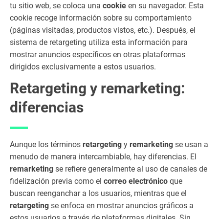
tu sitio web, se coloca una
cookie
en su navegador. Esta
us
cookie recoge información sobre su comportamiento
os
(páginas visitadas, productos vistos, etc.). Después, el
y
sistema de retargeting utiliza esta información para
es
tra
mostrar anuncios específicos en otras plataformas
te
dirigidos exclusivamente a estos usuarios.
gi
Retargeting y remarketing:
as
de
diferencias
l
ret
ar
ge
Aunque los términos
retargeting
y
remarketing
se usan a
tin
menudo de manera intercambiable, hay diferencias. El
g
remarketing
se refiere generalmente al uso de canales de
1.
fidelización previa como el
correo electrónico
que
4
buscan reenganchar a los usuarios, mientras que el
Qu
retargeting
se enfoca en mostrar anuncios gráficos a
é
ca
estos usuarios a través de plataformas digitales. Sin