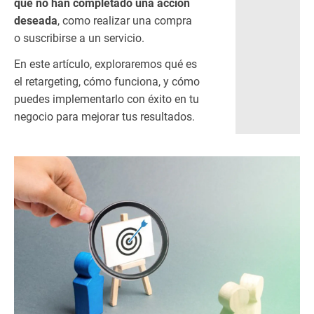
que no han completado una acción
es
deseada
, como realizar una compra
el
ret
o suscribirse a un servicio.
ar
En este artículo, exploraremos qué es
ge
el retargeting, cómo funciona, y cómo
tin
g y
puedes implementarlo con éxito en tu
có
negocio para mejorar tus resultados.
m
o
fu
nc
io
na
?
1.
2
Re
tar
ge