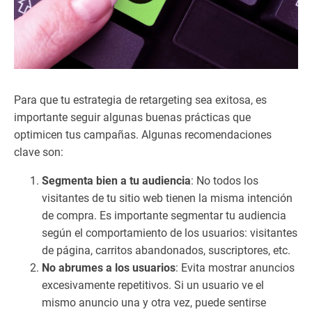
La
s
li
mi
ta
ci
on
Para que tu estrategia de retargeting sea exitosa, es
es
importante seguir algunas buenas prácticas que
de
optimicen tus campañas. Algunas recomendaciones
l
clave son:
ret
ar
Segmenta bien a tu audiencia
: No todos los
ge
visitantes de tu sitio web tienen la misma intención
tin
de compra. Es importante segmentar tu audiencia
g
en
según el comportamiento de los usuarios: visitantes
la
de página, carritos abandonados, suscriptores, etc.
ac
No abrumes a los usuarios
: Evita mostrar anuncios
tu
excesivamente repetitivos. Si un usuario ve el
ali
mismo anuncio una y otra vez, puede sentirse
da