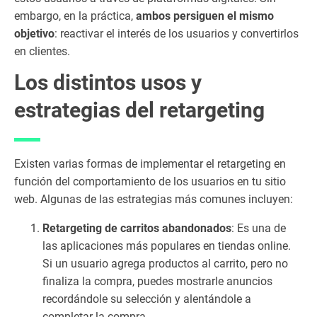
na
embargo, en la práctica,
ambos persiguen el mismo
le
objetivo
: reactivar el interés de los usuarios y convertirlos
s
en clientes.
uti
liz
Los distintos usos y
ar
estrategias del retargeting
pa
ra
ret
ar
Existen varias formas de implementar el retargeting en
ge
función del comportamiento de los usuarios en tu sitio
tin
web. Algunas de las estrategias más comunes incluyen:
g
1.
Retargeting de carritos abandonados
: Es una de
5
las aplicaciones más populares en tiendas online.
La
Si un usuario agrega productos al carrito, pero no
s
m
finaliza la compra, puedes mostrarle anuncios
ej
recordándole su selección y alentándole a
or
completar la compra.