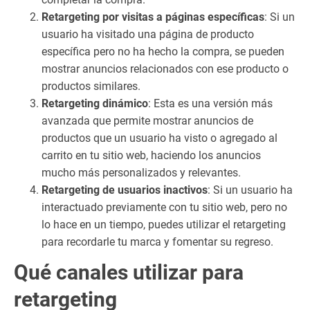
es
Retargeting por visitas a páginas específicas
: Si un
pr
usuario ha visitado una página de producto
ác
específica pero no ha hecho la compra, se pueden
tic
mostrar anuncios relacionados con ese producto o
as
pa
productos similares.
ra
Retargeting dinámico
: Esta es una versión más
ha
avanzada que permite mostrar anuncios de
ce
productos que un usuario ha visto o agregado al
r
carrito en tu sitio web, haciendo los anuncios
ret
mucho más personalizados y relevantes.
ar
Retargeting de usuarios inactivos
: Si un usuario ha
ge
interactuado previamente con tu sitio web, pero no
tin
g
lo hace en un tiempo, puedes utilizar el retargeting
1.
para recordarle tu marca y fomentar su regreso.
6
Qué canales utilizar para
Be
ne
retargeting
fic