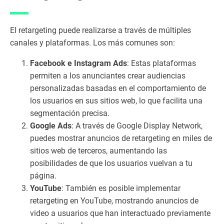
io
s
de
El retargeting puede realizarse a través de múltiples
l
canales y plataformas. Los más comunes son:
Re
tar
Facebook e Instagram Ads
: Estas plataformas
ge
permiten a los anunciantes crear audiencias
tin
personalizadas basadas en el comportamiento de
g
los usuarios en sus sitios web, lo que facilita una
pa
segmentación precisa.
ra
Google Ads
: A través de Google Display Network,
tu
ne
puedes mostrar anuncios de retargeting en miles de
go
sitios web de terceros, aumentando las
ci
posibilidades de que los usuarios vuelvan a tu
o
página.
1.
YouTube
: También es posible implementar
7
retargeting en YouTube, mostrando anuncios de
Có
video a usuarios que han interactuado previamente
m