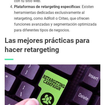
con tu sitio web.
o
m
Plataformas de retargeting específicas
: Existen
ed
herramientas dedicadas exclusivamente al
ir
retargeting, como AdRoll o Criteo, que ofrecen
lo
funciones avanzadas y segmentación optimizada
s
para diferentes tipos de negocios.
re
su
Las mejores prácticas para
lta
hacer retargeting
do
s
de
l
ret
ar
ge
tin
g
1.
8