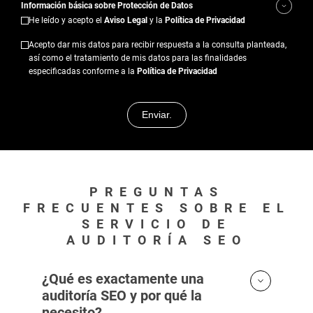
Información básica sobre Protección de Datos
He leído y acepto el
Aviso Legal
y la
Política de Privacidad
Acepto dar mis datos para recibir respuesta a la consulta planteada,
así como el tratamiento de mis datos para las finalidades
especificadas conforme a la
Política de Privacidad
P
o
r
f
a
v
o
r
PREGUNTAS
,
FRECUENTES SOBRE EL
d
SERVICIO DE
e
AUDITORÍA SEO
j
a
e
¿Qué es exactamente una
s
auditoría SEO y por qué la
t
e
necesito?