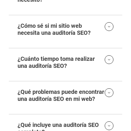
c
a
m
p
¿Cómo sé si mi sitio web
o
v
necesita una auditoría SEO?
a
c
í
o
¿Cuánto tiempo toma realizar
.
una auditoría SEO?
¿Qué problemas puede encontrar
una auditoría SEO en mi web?
¿Qué incluye una auditoría SEO